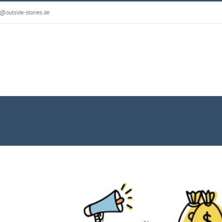
@outside-stories.de
fentscheidung effektiv beeinflussen
Allgemein