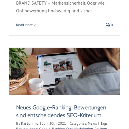
BRAND SAFETY – Markensicherheit. Oder wie
Onlinewerbung hochwertig und sicher
Neues Google-Ranking: Bewertungen sind
Read More
0
entscheidendes SEO-Kriterium
News
Neues Google-Ranking: Bewertungen
sind entscheidendes SEO-Kriterium
By
Kai Schmid
|
Juni 30th, 2021
|
Categories:
News
|
Tags:
Bewertungen
,
Google-Ranking
,
Qualitätskriterien
,
Reviews
,