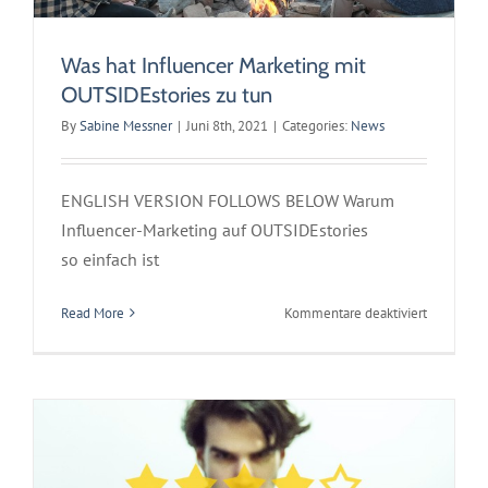
interessan
ist
Was hat Influencer Marketing mit
OUTSIDEstories zu tun
By
Sabine Messner
|
Juni 8th, 2021
|
Categories:
News
ENGLISH VERSION FOLLOWS BELOW Warum
Influencer-Marketing auf OUTSIDEstories
so einfach ist
für
Read More
Kommentare deaktiviert
Fake-Bewertungen: So einfach erkennst du sie
Was
Featured
News
hat
Influence
Marketing
mit
OUTSIDEst
zu