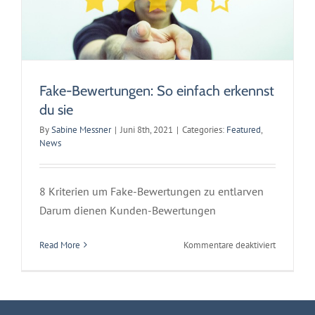
tun
Fake-Bewertungen: So einfach erkennst
du sie
By
Sabine Messner
|
Juni 8th, 2021
|
Categories:
Featured
,
News
8 Kriterien um Fake-Bewertungen zu entlarven
Darum dienen Kunden-Bewertungen
für
Read More
Kommentare deaktiviert
Fake-
Bewertun
So
einfach