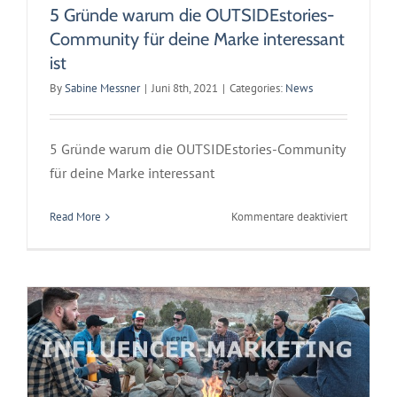
5 Gründe warum die OUTSIDEstories-
Community für deine Marke interessant
ist
By
Sabine Messner
|
Juni 8th, 2021
|
Categories:
News
5 Gründe warum die OUTSIDEstories-Community
für deine Marke interessant
für
Read More
Kommentare deaktiviert
Was hat Influencer Marketing mit
5
OUTSIDEstories zu tun
Gründe
warum
News
die
OUTSIDEst
Communit
für
deine
Marke