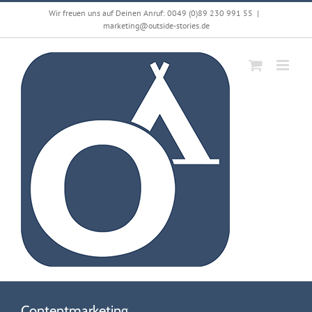
Zum
Wir freuen uns auf Deinen Anruf: 0049 (0)89 230 991 55
|
Inhalt
marketing@outside-stories.de
springen
Contentmarketing