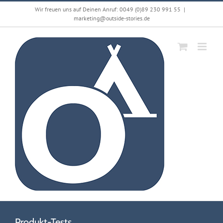
Zum
Wir freuen uns auf Deinen Anruf: 0049 (0)89 230 991 55
|
Inhalt
marketing@outside-stories.de
springen
Produkt-Tests