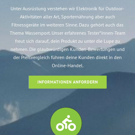
Unter
Ausrüstung
verstehen wir Elektronik für Outdoor-
Aktivitäten aller Art, Sporternährung aber auch
Fitnessgeräte im weiteren Sinne. Dazu gehört auch das
Thema Wassersport. Unser erfahrenes Tester*innen-Team
freut sich darauf, dein Produkt zu unter die Lupe zu
nehmen. Die glaubwürdigen Kunden-Bewertungen und
der Preisvergleich führen deine Kunden direkt in den
Online-Handel.
INFORMATIONEN ANFORDERN