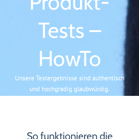
Produkt-
Tests –
HowTo
Unsere Testergebnisse sind authentisch
und hochgradig glaubwürdig.
So funktionieren die