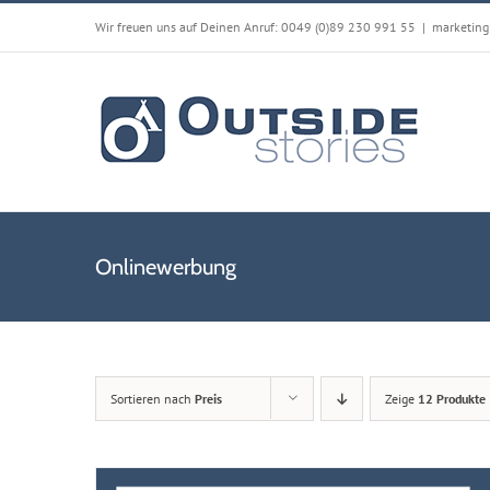
Zum
Wir freuen uns auf Deinen Anruf: 0049 (0)89 230 991 55
|
marketing
Inhalt
springen
Onlinewerbung
Sortieren nach
Preis
Zeige
12 Produkte