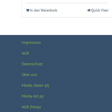
In den Warenkorb
Quick View
Impressum
AGB
Datenschutz
Über uns
Media-Daten (d)
Media-Kit (e)
AGB (Shop)